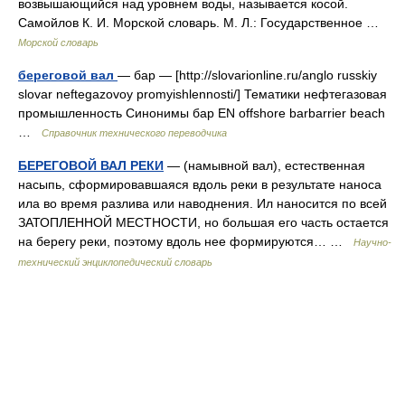
возвышающийся над уровнем воды, называется косой.
Самойлов К. И. Морской словарь. М. Л.: Государственное …
Морской словарь
береговой вал
— бар — [http://slovarionline.ru/anglo russkiy
slovar neftegazovoy promyishlennosti/] Тематики нефтегазовая
промышленность Синонимы бар EN offshore barbarrier beach
…
Справочник технического переводчика
БЕРЕГОВОЙ ВАЛ РЕКИ
— (намывной вал), естественная
насыпь, сформировавшаяся вдоль реки в результате наноса
ила во время разлива или наводнения. Ил наносится по всей
ЗАТОПЛЕННОЙ МЕСТНОСТИ, но большая его часть остается
на берегу реки, поэтому вдоль нее формируются… …
Научно-
технический энциклопедический словарь